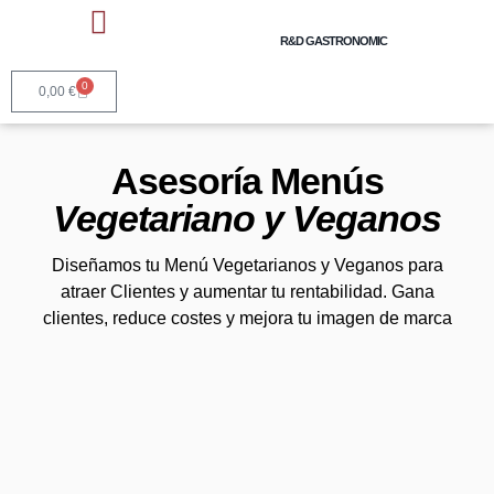
R&D GASTRONOMIC
Talleres y Cursos Cocina
Asesoría Gastronómica
Servicios Horeca y Marcas
0
0,00
€
Asesoría Menús
Vegetariano y Veganos
Diseñamos tu Menú Vegetarianos y Veganos para
atraer Clientes y aumentar tu rentabilidad. Gana
clientes, reduce costes y mejora tu imagen de marca