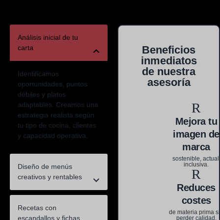
Análisis inicial de tu
carta
Beneficios
inmediatos
de nuestra
Identificamos
asesoría
oportunidades, puntos
débiles y platos
adaptables. Creamos una
estrategia realista según
Mejora tu
tu tipo de cocina, clientes
imagen de
y capacidad operativa.
marca
sostenible, actual
inclusiva.
Diseño de menús
creativos y rentables
Reduces
costes
Recetas con
de materia prima s
escandallos y fichas
perder calidad.