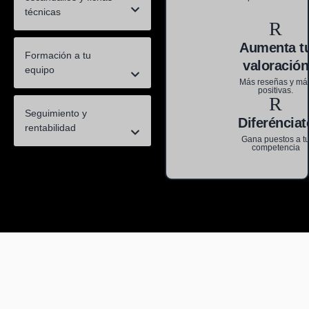
técnicas
Aumenta t
Formación a tu
valoración
equipo
Más reseñas y má
positivas.
Seguimiento y
Diferénciat
rentabilidad
Gana puestos a t
competencia
No es solo una carta.
Es una revolución