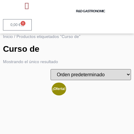
R&D GASTRONOMIC
Talleres y Cursos Cocina
Asesoría Gastronómica
Servicios Horeca y Marcas
0
0,00
€
Inicio
/ Productos etiquetados “Curso de”
Curso de
Mostrando el único resultado
¡Oferta!