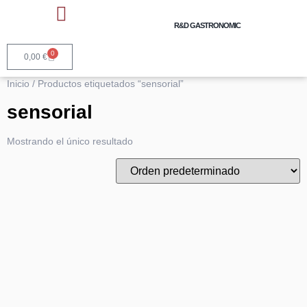
R&D GASTRONOMIC
Talleres y Cursos Cocina
Asesoría Gastronómica
Servicios Horeca y Marcas
0
0,00
€
Inicio
/ Productos etiquetados “sensorial”
sensorial
Mostrando el único resultado