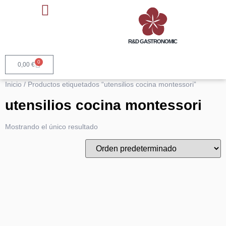
Talleres y Cursos Cocina
Asesoría Gastronómica
Servicios Horeca y Marcas
R&D GASTRONOMIC
0
0,00
€
Inicio
/ Productos etiquetados “utensilios cocina montessori”
utensilios cocina montessori
Mostrando el único resultado