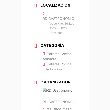
LOCALIZACIÓN
RD GASTRONOMIC
Av. de Xile, 26, Les
Corts, 08028
Barcelona
CATEGORÍA
Talleres Cocina
Amateur
Talleres Cocina
Edad de Oro
ORGANIZADOR
RD GASTRONOMIC
TELÉFONO
667